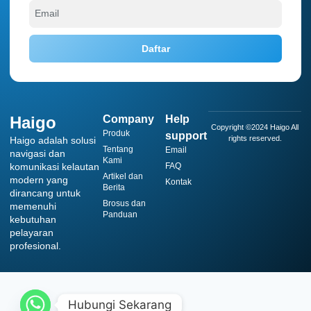
Daftar
Haigo
Company
Help
Copyright ©2024 Haigo All
Produk
support
rights reserved.
Haigo adalah solusi
Tentang
Email
navigasi dan
Kami
komunikasi kelautan
FAQ
Artikel dan
modern yang
Kontak
Berita
dirancang untuk
Brosus dan
memenuhi
Panduan
kebutuhan
pelayaran
profesional.
Hubungi Sekarang