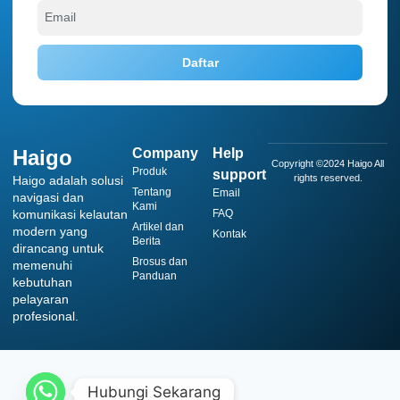
Daftar
Haigo
Company
Help
Copyright ©2024 Haigo All
Produk
support
rights reserved.
Haigo adalah solusi
Tentang
Email
navigasi dan
Kami
komunikasi kelautan
FAQ
Artikel dan
modern yang
Kontak
Berita
dirancang untuk
Brosus dan
memenuhi
Panduan
kebutuhan
pelayaran
profesional.
Hubungi Sekarang