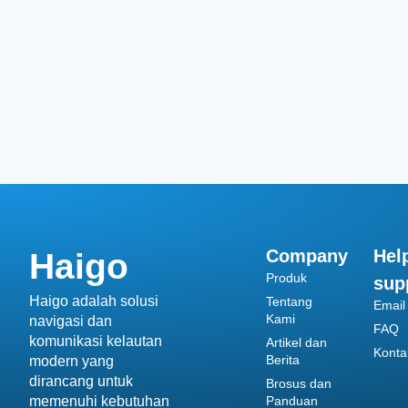
Company
Hel
Haigo
Produk
sup
Haigo adalah solusi
Tentang
Email
Kami
navigasi dan
FAQ
komunikasi kelautan
Artikel dan
Konta
Berita
modern yang
dirancang untuk
Brosus dan
memenuhi kebutuhan
Panduan