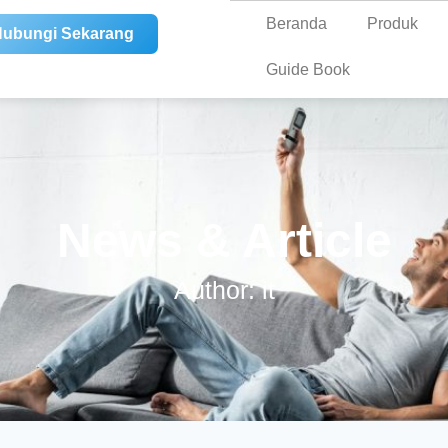
Beranda
Produk
ubungi Sekarang
Guide Book
News & Article
Author:
it