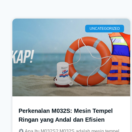
UNCATEGORIZED
Perkenalan M032S: Mesin Tempel
Ringan yang Andal dan Efisien
Apa Itu M032S? M032S adalah mesin tempel