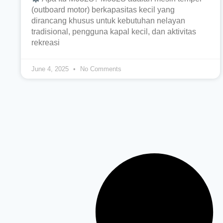
(outboard motor) berkapasitas kecil yang
dirancang khusus untuk kebutuhan nelayan
tradisional, pengguna kapal kecil, dan aktivitas
rekreasi
June 4, 2025
No Comments